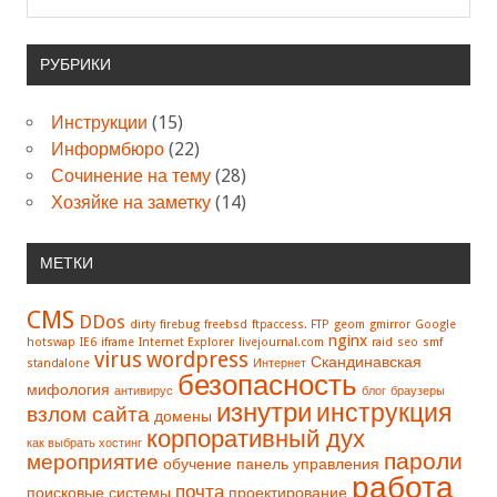
РУБРИКИ
Инструкции
(15)
Информбюро
(22)
Сочинение на тему
(28)
Хозяйке на заметку
(14)
МЕТКИ
CMS
DDos
dirty
firebug
freebsd
ftpaccess. FTP
geom
gmirror
Google
nginx
hotswap
IE6
iframe
Internet Explorer
livejournal.com
raid
seo
smf
virus
wordpress
Скандинавская
standalone
Интернет
безопасность
мифология
антивирус
блог
браузеры
изнутри
инструкция
взлом сайта
домены
корпоративный дух
как выбрать хостинг
пароли
мероприятие
обучение
панель управления
работа
почта
поисковые системы
проектирование