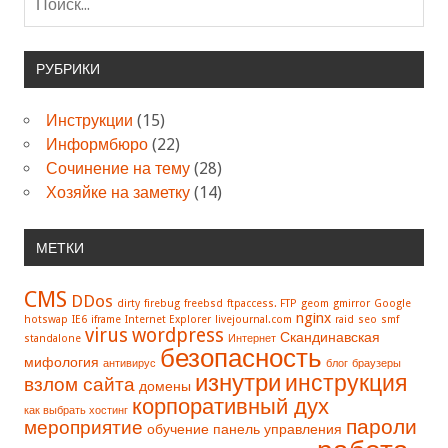
РУБРИКИ
Инструкции
(15)
Информбюро
(22)
Сочинение на тему
(28)
Хозяйке на заметку
(14)
МЕТКИ
CMS
DDos
dirty
firebug
freebsd
ftpaccess. FTP
geom
gmirror
Google
nginx
hotswap
IE6
iframe
Internet Explorer
livejournal.com
raid
seo
smf
virus
wordpress
Скандинавская
standalone
Интернет
безопасность
мифология
антивирус
блог
браузеры
изнутри
инструкция
взлом сайта
домены
корпоративный дух
как выбрать хостинг
пароли
мероприятие
обучение
панель управления