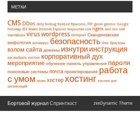
МЕТКИ
CMS
DDos
dirty
firebug
freebsd
ftpaccess. FTP
geom
gmirror
Google
nginx
hotswap
IE6
iframe
Internet Explorer
livejournal.com
raid
seo
smf
virus
wordpress
Скандинавская
standalone
Интернет
безопасность
мифология
антивирус
блог
браузеры
изнутри
инструкция
взлом сайта
домены
корпоративный дух
как выбрать хостинг
пароли
мероприятие
обучение
панель управления
работа
почта
поисковые системы
проектирование
хостинг
с умом
хостер
троян
хостинг для
организаций
Бортовой журнал
Спринтхост
zeeDynamic Theme