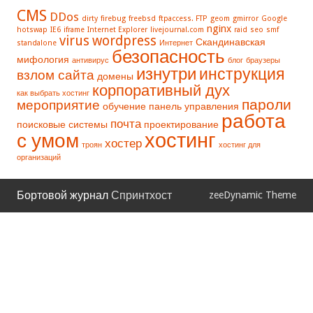
CMS
DDos
dirty
firebug
freebsd
ftpaccess. FTP
geom
gmirror
Google
nginx
hotswap
IE6
iframe
Internet Explorer
livejournal.com
raid
seo
smf
virus
wordpress
Скандинавская
standalone
Интернет
безопасность
мифология
антивирус
блог
браузеры
изнутри
инструкция
взлом сайта
домены
корпоративный дух
как выбрать хостинг
пароли
мероприятие
обучение
панель управления
работа
почта
поисковые системы
проектирование
хостинг
с умом
хостер
троян
хостинг для
организаций
Бортовой журнал
Спринтхост
zeeDynamic Theme