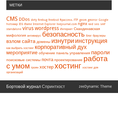
МЕТКИ
CMS
DDos
dirty
firebug
freebsd
ftpaccess. FTP
geom
gmirror
Google
nginx
hotswap
IE6
iframe
Internet Explorer
livejournal.com
raid
seo
smf
virus
wordpress
Скандинавская
standalone
Интернет
безопасность
мифология
антивирус
блог
браузеры
изнутри
инструкция
взлом сайта
домены
корпоративный дух
как выбрать хостинг
пароли
мероприятие
обучение
панель управления
работа
почта
поисковые системы
проектирование
хостинг
с умом
хостер
троян
хостинг для
организаций
Бортовой журнал
Спринтхост
zeeDynamic Theme