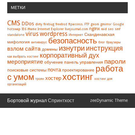
МЕТКИ
CMS
DDos
dirty
firebug
freebsd
ftpaccess. FTP
geom
gmirror
Google
nginx
hotswap
IE6
iframe
Internet Explorer
livejournal.com
raid
seo
smf
virus
wordpress
Скандинавская
standalone
Интернет
безопасность
мифология
антивирус
блог
браузеры
изнутри
инструкция
взлом сайта
домены
корпоративный дух
как выбрать хостинг
пароли
мероприятие
обучение
панель управления
работа
почта
поисковые системы
проектирование
хостинг
с умом
хостер
троян
хостинг для
организаций
Бортовой журнал
Спринтхост
zeeDynamic Theme