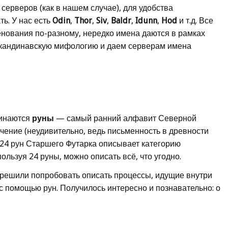
серверов (как в нашем случае), для удобства
ь. У нас есть
Odin
,
Thor
,
Siv
,
Baldr
,
Idunn
,
Hod
и т.д. Все
нования по-разному, нередко имена даются в рамках
кандинавскую мифологию и даем серверам имена
минаются
руны
— самый ранний алфавит Северной
чение (неудивительно, ведь письменность в древности
з 24 рун Старшего Футарка описывает категорию
ользуя 24 руны, можно описать всё, что угодно.
решили попробовать описать процессы, идущие внутри
 с помощью рун. Получилось интересно и познавательно: о