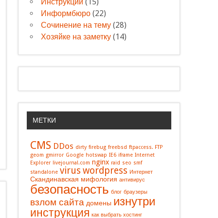
Инструкции
(15)
Информбюро
(22)
Сочинение на тему
(28)
Хозяйке на заметку
(14)
МЕТКИ
CMS
DDos
dirty
firebug
freebsd
ftpaccess. FTP
geom
gmirror
Google
hotswap
IE6
iframe
Internet
nginx
Explorer
livejournal.com
raid
seo
smf
virus
wordpress
standalone
Интернет
Скандинавская мифология
антивирус
безопасность
блог
браузеры
изнутри
взлом сайта
домены
инструкция
как выбрать хостинг